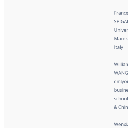
Franc
SPIGA
Univer
Macer
Italy
Willia
WANG
emlyo
busin
school
& Chi
Wenxi