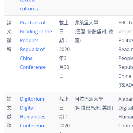
cultures
論
Practices of
截止
弗萊堡大學
ERC-f
文
Reading in the
日
(巴登-符騰堡州, 德
projec
徵
People’s
期：
國)
Politic
稿
Republic of
2020
Readin
China
年3
People
Conference
月30
Republ
日
China
(READ
論
Digitorium
截止
阿拉巴馬大學
Alaba
文
Digital
日
(阿拉巴馬州, 美國)
Digital
徵
Humanities
期：
Human
稿
Conference
2020
Cente