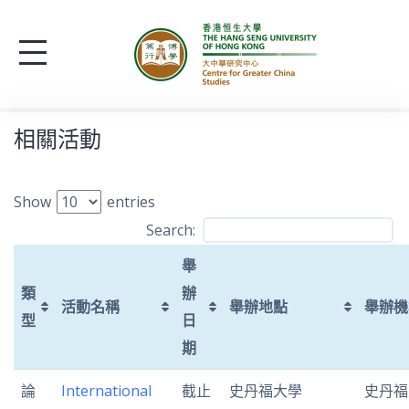
S
k
i
p
t
相關活動
o
c
Show
entries
o
Search:
n
t
舉
e
類
辦
活動名稱
舉辦地點
舉辦機
n
型
日
t
期
論
International
截止
史丹福大學
史丹福