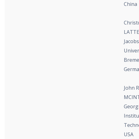
China
Chris
LATT
Jacobs
Univer
Breme
Germa
John R
MCINT
Georg
Institu
Techn
USA