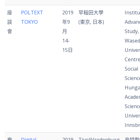
座
POLTEXT
2019
早稲田大學
Institu
談
TOKYO
年9
(東京, 日本)
Advan
會
月
Study,
14-
Wase
15日
Univer
Centre
Social
Scienc
Hunga
Acade
Scienc
Univer
Innsb
會
Digital
2019
TivoliVredenburg
烏特勒