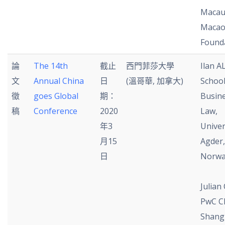
Macau
Maca
Found
論
The 14th
截止
西門菲莎大學
Ilan A
文
Annual China
日
(溫哥華, 加拿大)
School
徵
goes Global
期：
Busin
稿
Conference
2020
Law,
年3
Univer
月15
Agder,
日
Norw
Julian
PwC C
Shang