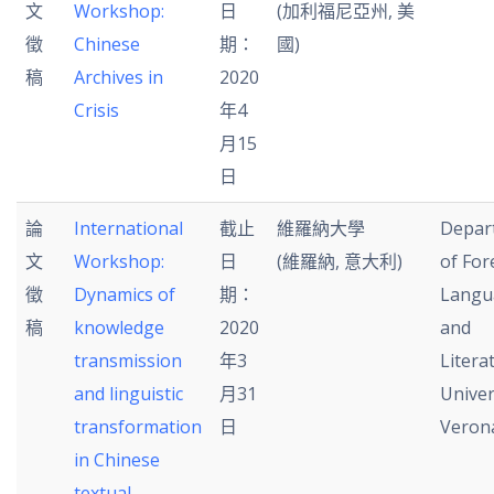
文
Workshop:
日
(加利福尼亞州, 美
徵
Chinese
期：
國)
稿
Archives in
2020
Crisis
年4
月15
日
論
International
截止
維羅納大學
Depar
文
Workshop:
日
(維羅納, 意大利)
of For
徵
Dynamics of
期：
Langu
稿
knowledge
2020
and
transmission
年3
Litera
and linguistic
月31
Univer
transformation
日
Veron
in Chinese
textual