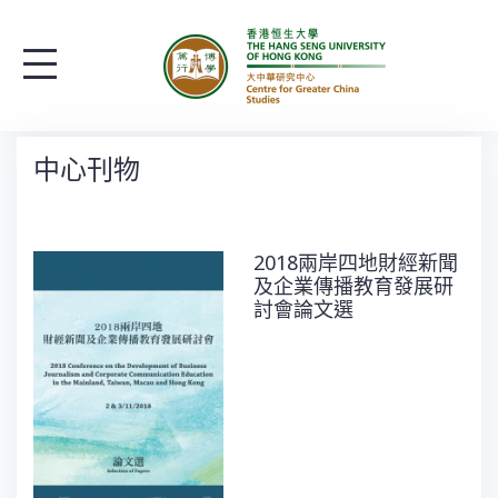
S
k
i
p
t
中心刊物
o
c
o
2018兩岸四地財經新聞
n
及企業傳播教育發展研
討會論文選
t
e
n
t