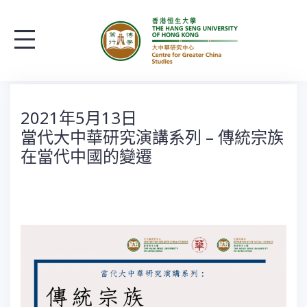
S
k
i
p
t
o
2021年5月13日
當代大中華研究演講系列 – 傳統宗族
c
在當代中國的變遷
o
n
t
e
n
t