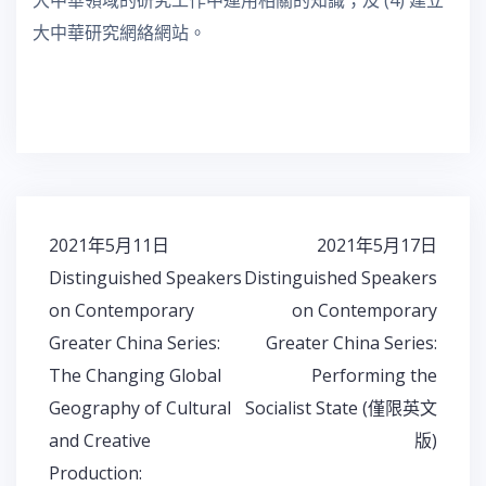
大中華領域的研究工作中運用相關的知識；及 (4) 建立
大中華研究網絡網站。
2021年5月11日
2021年5月17日
文
Distinguished Speakers
Distinguished Speakers
章
on Contemporary
on Contemporary
導
覽
Greater China Series:
Greater China Series:
The Changing Global
Performing the
Geography of Cultural
Socialist State (僅限英文
and Creative
版)
Production: